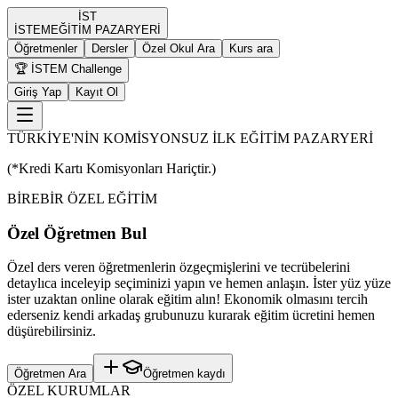
İST
İST
EM
EĞİTİM PAZARYERİ
Öğretmenler
Dersler
Özel Okul Ara
Kurs ara
🏆 İSTEM Challenge
Giriş Yap
Kayıt Ol
TÜRKİYE'NİN KOMİSYONSUZ İLK EĞİTİM PAZARYERİ
(*Kredi Kartı Komisyonları Hariçtir.)
BİREBİR ÖZEL EĞİTİM
Özel Öğretmen Bul
Özel ders veren öğretmenlerin özgeçmişlerini ve tecrübelerini
detaylıca inceleyip seçiminizi yapın ve hemen anlaşın. İster yüz yüze
ister uzaktan online olarak eğitim alın! Ekonomik olmasını tercih
ederseniz kendi arkadaş grubunuzu kurarak eğitim ücretini hemen
düşürebilirsiniz.
Öğretmen Ara
Öğretmen kaydı
ÖZEL KURUMLAR