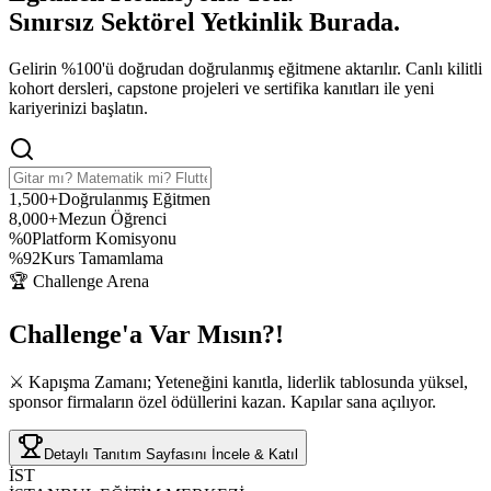
Sınırsız Sektörel Yetkinlik
Burada.
Gelirin %100'ü doğrudan doğrulanmış eğitmene aktarılır. Canlı kilitli
kohort dersleri, capstone projeleri ve sertifika kanıtları ile yeni
kariyerinizi başlatın.
1,500+
Doğrulanmış Eğitmen
8,000+
Mezun Öğrenci
%0
Platform Komisyonu
%92
Kurs Tamamlama
🏆 Challenge Arena
Challenge'a
Var Mısın?!
⚔️ Kapışma Zamanı; Yeteneğini kanıtla, liderlik tablosunda yüksel,
sponsor firmaların özel ödüllerini kazan. Kapılar sana açılıyor.
Detaylı Tanıtım Sayfasını İncele & Katıl
İST