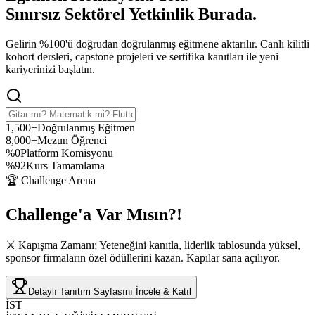
Sınırsız Sektörel Yetkinlik
Burada.
Gelirin %100'ü doğrudan doğrulanmış eğitmene aktarılır. Canlı kilitli
kohort dersleri, capstone projeleri ve sertifika kanıtları ile yeni
kariyerinizi başlatın.
1,500+
Doğrulanmış Eğitmen
8,000+
Mezun Öğrenci
%0
Platform Komisyonu
%92
Kurs Tamamlama
🏆 Challenge Arena
Challenge'a
Var Mısın?!
⚔️ Kapışma Zamanı; Yeteneğini kanıtla, liderlik tablosunda yüksel,
sponsor firmaların özel ödüllerini kazan. Kapılar sana açılıyor.
Detaylı Tanıtım Sayfasını İncele & Katıl
İST