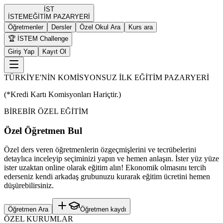
İST
İST
EM
EĞİTİM PAZARYERİ
Öğretmenler
Dersler
Özel Okul Ara
Kurs ara
🏆 İSTEM Challenge
Giriş Yap
Kayıt Ol
TÜRKİYE'NİN KOMİSYONSUZ İLK EĞİTİM PAZARYERİ
(*Kredi Kartı Komisyonları Hariçtir.)
BİREBİR ÖZEL EĞİTİM
Özel Öğretmen Bul
Özel ders veren öğretmenlerin özgeçmişlerini ve tecrübelerini
detaylıca inceleyip seçiminizi yapın ve hemen anlaşın. İster yüz yüze
ister uzaktan online olarak eğitim alın! Ekonomik olmasını tercih
ederseniz kendi arkadaş grubunuzu kurarak eğitim ücretini hemen
düşürebilirsiniz.
Öğretmen Ara
Öğretmen kaydı
ÖZEL KURUMLAR