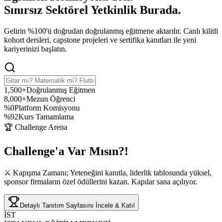
Sınırsız Sektörel Yetkinlik
Burada.
Gelirin %100'ü doğrudan doğrulanmış eğitmene aktarılır. Canlı kilitli
kohort dersleri, capstone projeleri ve sertifika kanıtları ile yeni
kariyerinizi başlatın.
1,500+
Doğrulanmış Eğitmen
8,000+
Mezun Öğrenci
%0
Platform Komisyonu
%92
Kurs Tamamlama
🏆 Challenge Arena
Challenge'a
Var Mısın?!
⚔️ Kapışma Zamanı; Yeteneğini kanıtla, liderlik tablosunda yüksel,
sponsor firmaların özel ödüllerini kazan. Kapılar sana açılıyor.
Detaylı Tanıtım Sayfasını İncele & Katıl
İST