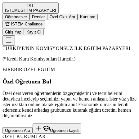
İST
İST
EM
EĞİTİM PAZARYERİ
Öğretmenler
Dersler
Özel Okul Ara
Kurs ara
🏆 İSTEM Challenge
Giriş Yap
Kayıt Ol
TÜRKİYE'NİN KOMİSYONSUZ İLK EĞİTİM PAZARYERİ
(*Kredi Kartı Komisyonları Hariçtir.)
BİREBİR ÖZEL EĞİTİM
Özel Öğretmen Bul
Özel ders veren öğretmenlerin özgeçmişlerini ve tecrübelerini
detaylıca inceleyip seçiminizi yapın ve hemen anlaşın. İster yüz yüze
ister uzaktan online olarak eğitim alın! Ekonomik olmasını tercih
ederseniz kendi arkadaş grubunuzu kurarak eğitim ücretini hemen
düşürebilirsiniz.
Öğretmen Ara
Öğretmen kaydı
ÖZEL KURUMLAR