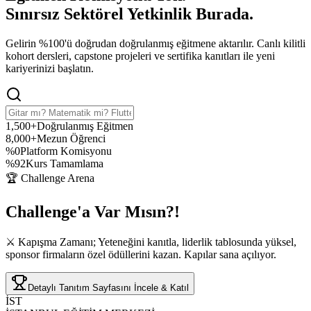
Sınırsız Sektörel Yetkinlik
Burada.
Gelirin %100'ü doğrudan doğrulanmış eğitmene aktarılır. Canlı kilitli
kohort dersleri, capstone projeleri ve sertifika kanıtları ile yeni
kariyerinizi başlatın.
1,500+
Doğrulanmış Eğitmen
8,000+
Mezun Öğrenci
%0
Platform Komisyonu
%92
Kurs Tamamlama
🏆 Challenge Arena
Challenge'a
Var Mısın?!
⚔️ Kapışma Zamanı; Yeteneğini kanıtla, liderlik tablosunda yüksel,
sponsor firmaların özel ödüllerini kazan. Kapılar sana açılıyor.
Detaylı Tanıtım Sayfasını İncele & Katıl
İST