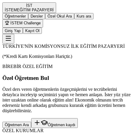
İST
İST
EM
EĞİTİM PAZARYERİ
Öğretmenler
Dersler
Özel Okul Ara
Kurs ara
🏆 İSTEM Challenge
Giriş Yap
Kayıt Ol
TÜRKİYE'NİN KOMİSYONSUZ İLK EĞİTİM PAZARYERİ
(*Kredi Kartı Komisyonları Hariçtir.)
BİREBİR ÖZEL EĞİTİM
Özel Öğretmen Bul
Özel ders veren öğretmenlerin özgeçmişlerini ve tecrübelerini
detaylıca inceleyip seçiminizi yapın ve hemen anlaşın. İster yüz yüze
ister uzaktan online olarak eğitim alın! Ekonomik olmasını tercih
ederseniz kendi arkadaş grubunuzu kurarak eğitim ücretini hemen
düşürebilirsiniz.
Öğretmen Ara
Öğretmen kaydı
ÖZEL KURUMLAR