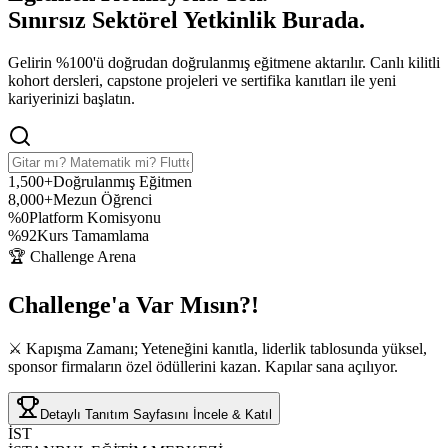
Sınırsız Sektörel Yetkinlik
Burada.
Gelirin %100'ü doğrudan doğrulanmış eğitmene aktarılır. Canlı kilitli
kohort dersleri, capstone projeleri ve sertifika kanıtları ile yeni
kariyerinizi başlatın.
1,500+
Doğrulanmış Eğitmen
8,000+
Mezun Öğrenci
%0
Platform Komisyonu
%92
Kurs Tamamlama
🏆 Challenge Arena
Challenge'a
Var Mısın?!
⚔️ Kapışma Zamanı; Yeteneğini kanıtla, liderlik tablosunda yüksel,
sponsor firmaların özel ödüllerini kazan. Kapılar sana açılıyor.
Detaylı Tanıtım Sayfasını İncele & Katıl
İST