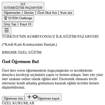
İST
İST
EM
EĞİTİM PAZARYERİ
Öğretmenler
Dersler
Özel Okul Ara
Kurs ara
🏆 İSTEM Challenge
Giriş Yap
Kayıt Ol
TÜRKİYE'NİN KOMİSYONSUZ İLK EĞİTİM PAZARYERİ
(*Kredi Kartı Komisyonları Hariçtir.)
BİREBİR ÖZEL EĞİTİM
Özel Öğretmen Bul
Özel ders veren öğretmenlerin özgeçmişlerini ve tecrübelerini
detaylıca inceleyip seçiminizi yapın ve hemen anlaşın. İster yüz yüze
ister uzaktan online olarak eğitim alın! Ekonomik olmasını tercih
ederseniz kendi arkadaş grubunuzu kurarak eğitim ücretini hemen
düşürebilirsiniz.
Öğretmen Ara
Öğretmen kaydı
ÖZEL KURUMLAR