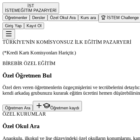
İST
İST
EM
EĞİTİM PAZARYERİ
Öğretmenler
Dersler
Özel Okul Ara
Kurs ara
🏆 İSTEM Challenge
Giriş Yap
Kayıt Ol
TÜRKİYE'NİN KOMİSYONSUZ İLK EĞİTİM PAZARYERİ
(*Kredi Kartı Komisyonları Hariçtir.)
BİREBİR ÖZEL EĞİTİM
Özel Öğretmen Bul
Özel ders veren öğretmenlerin özgeçmişlerini ve tecrübelerini detaylıc
kendi arkadaş grubunuzu kurarak eğitim ücretini hemen düşürebilirsin
Öğretmen Ara
Öğretmen kaydı
ÖZEL KURUMLAR
Özel Okul Ara
Anaokulu, ilkokul ve lise düzeyindeki özel okulların konumlarını, kapas