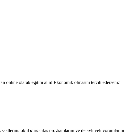
ktan online olarak eğitim alın! Ekonomik olmasını tercih ederseniz
aatlerini, okul giriş-çıkış programlarını ve detaylı veli yorumlarını