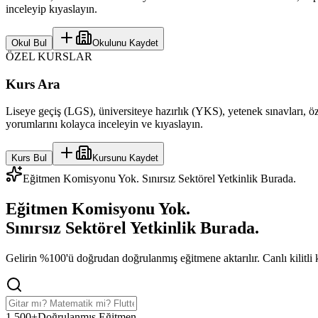
inceleyip kıyaslayın.
Okul Bul
Okulunu Kaydet
ÖZEL KURSLAR
Kurs Ara
Liseye geçiş (LGS), üniversiteye hazırlık (YKS), yetenek sınavları, öze
yorumlarını kolayca inceleyin ve kıyaslayın.
Kurs Bul
Kursunu Kaydet
Eğitmen Komisyonu Yok. Sınırsız Sektörel Yetkinlik Burada.
Eğitmen Komisyonu Yok.
Sınırsız Sektörel Yetkinlik
Burada.
Gelirin %100'ü doğrudan doğrulanmış eğitmene aktarılır. Canlı kilitli koh
1,500+
Doğrulanmış Eğitmen