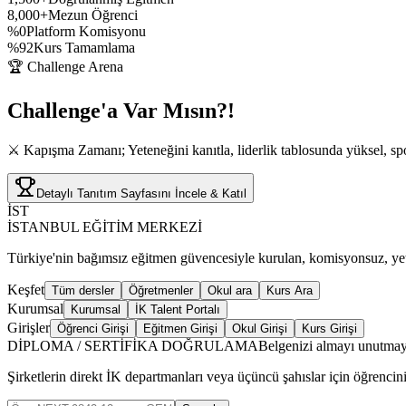
8,000+
Mezun Öğrenci
%0
Platform Komisyonu
%92
Kurs Tamamlama
🏆 Challenge Arena
Challenge'a
Var Mısın?!
⚔️ Kapışma Zamanı; Yeteneğini kanıtla, liderlik tablosunda yüksel, spo
Detaylı Tanıtım Sayfasını İncele & Katıl
İST
İSTANBUL EĞİTİM MERKEZİ
Türkiye'nin bağımsız eğitmen güvencesiyle kurulan, komisyonsuz, yetki
Keşfet
Tüm dersler
Öğretmenler
Okul ara
Kurs Ara
Kurumsal
Kurumsal
İK Talent Portalı
Girişler
Öğrenci Girişi
Eğitmen Girişi
Okul Girişi
Kurs Girişi
DİPLOMA / SERTİFİKA DOĞRULAMA
Belgenizi almayı unutmay
Şirketlerin direkt İK departmanları veya üçüncü şahıslar için öğrencin