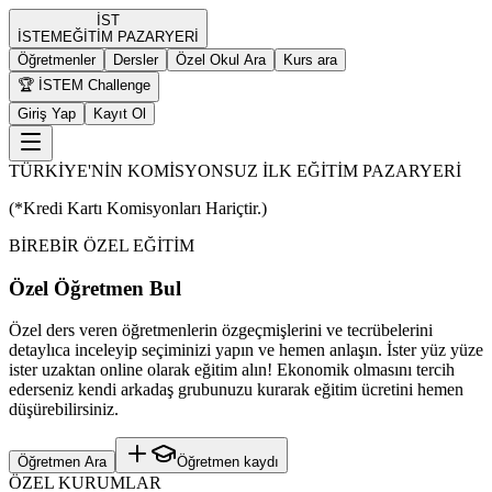
İST
İST
EM
EĞİTİM PAZARYERİ
Öğretmenler
Dersler
Özel Okul Ara
Kurs ara
🏆 İSTEM Challenge
Giriş Yap
Kayıt Ol
TÜRKİYE'NİN KOMİSYONSUZ İLK EĞİTİM PAZARYERİ
(*Kredi Kartı Komisyonları Hariçtir.)
BİREBİR ÖZEL EĞİTİM
Özel Öğretmen Bul
Özel ders veren öğretmenlerin özgeçmişlerini ve tecrübelerini
detaylıca inceleyip seçiminizi yapın ve hemen anlaşın. İster yüz yüze
ister uzaktan online olarak eğitim alın! Ekonomik olmasını tercih
ederseniz kendi arkadaş grubunuzu kurarak eğitim ücretini hemen
düşürebilirsiniz.
Öğretmen Ara
Öğretmen kaydı
ÖZEL KURUMLAR