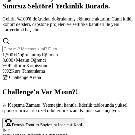
Sınırsız Sektörel Yetkinlik
Burada.
Gelirin %100'ü doğrudan doğrulanmış eğitmene aktarılır. Canlı kilitli
kohort dersleri, capstone projeleri ve sertifika kanıtları ile yeni
kariyerinizi başlatın.
1,500+
Doğrulanmış Eğitmen
8,000+
Mezun Öğrenci
%0
Platform Komisyonu
%92
Kurs Tamamlama
🏆 Challenge Arena
Challenge'a
Var Mısın?!
⚔️ Kapışma Zamanı; Yeteneğini kanıtla, liderlik tablosunda yüksel,
sponsor firmaların özel ödüllerini kazan. Kapılar sana açılıyor.
Detaylı Tanıtım Sayfasını İncele & Katıl
İST