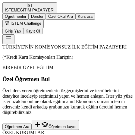
İST
İST
EM
EĞİTİM PAZARYERİ
Öğretmenler
Dersler
Özel Okul Ara
Kurs ara
🏆 İSTEM Challenge
Giriş Yap
Kayıt Ol
TÜRKİYE'NİN KOMİSYONSUZ İLK EĞİTİM PAZARYERİ
(*Kredi Kartı Komisyonları Hariçtir.)
BİREBİR ÖZEL EĞİTİM
Özel Öğretmen Bul
Özel ders veren öğretmenlerin özgeçmişlerini ve tecrübelerini
detaylıca inceleyip seçiminizi yapın ve hemen anlaşın. İster yüz yüze
ister uzaktan online olarak eğitim alın! Ekonomik olmasını tercih
ederseniz kendi arkadaş grubunuzu kurarak eğitim ücretini hemen
düşürebilirsiniz.
Öğretmen Ara
Öğretmen kaydı
ÖZEL KURUMLAR