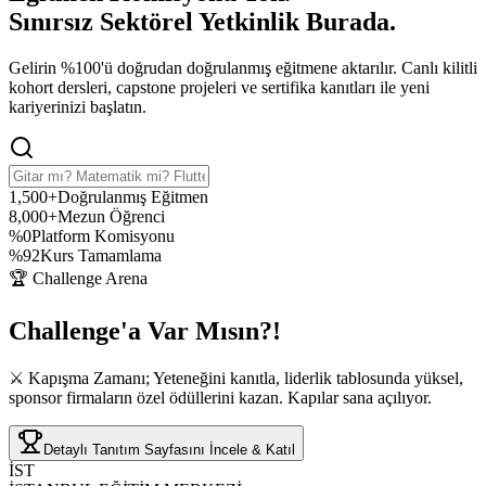
Sınırsız Sektörel Yetkinlik
Burada.
Gelirin %100'ü doğrudan doğrulanmış eğitmene aktarılır. Canlı kilitli
kohort dersleri, capstone projeleri ve sertifika kanıtları ile yeni
kariyerinizi başlatın.
1,500+
Doğrulanmış Eğitmen
8,000+
Mezun Öğrenci
%0
Platform Komisyonu
%92
Kurs Tamamlama
🏆 Challenge Arena
Challenge'a
Var Mısın?!
⚔️ Kapışma Zamanı; Yeteneğini kanıtla, liderlik tablosunda yüksel,
sponsor firmaların özel ödüllerini kazan. Kapılar sana açılıyor.
Detaylı Tanıtım Sayfasını İncele & Katıl
İST