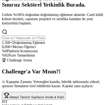
Sınırsız Sektörel Yetkinlik
Burada.
Gelirin %100'ü doğrudan doğrulanmış eğitmene aktarılır. Canlı kilitli
kohort dersleri, capstone projeleri ve sertifika kanıtları ile yeni
kariyerinizi başlatın.
1,500+
Doğrulanmış Eğitmen
8,000+
Mezun Öğrenci
%0
Platform Komisyonu
%92
Kurs Tamamlama
🏆 Challenge Arena
Challenge'a
Var Mısın?!
⚔️ Kapışma Zamanı; Yeteneğini kanıtla, liderlik tablosunda yüksel,
sponsor firmaların özel ödüllerini kazan. Kapılar sana açılıyor.
Detaylı Tanıtım Sayfasını İncele & Katıl
İST