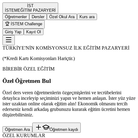
İST
İST
EM
EĞİTİM PAZARYERİ
Öğretmenler
Dersler
Özel Okul Ara
Kurs ara
🏆 İSTEM Challenge
Giriş Yap
Kayıt Ol
TÜRKİYE'NİN KOMİSYONSUZ İLK EĞİTİM PAZARYERİ
(*Kredi Kartı Komisyonları Hariçtir.)
BİREBİR ÖZEL EĞİTİM
Özel Öğretmen Bul
Özel ders veren öğretmenlerin özgeçmişlerini ve tecrübelerini
detaylıca inceleyip seçiminizi yapın ve hemen anlaşın. İster yüz yüze
ister uzaktan online olarak eğitim alın! Ekonomik olmasını tercih
ederseniz kendi arkadaş grubunuzu kurarak eğitim ücretini hemen
düşürebilirsiniz.
Öğretmen Ara
Öğretmen kaydı
ÖZEL KURUMLAR