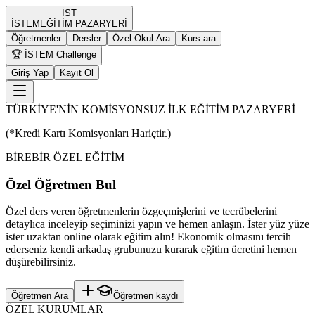
İST
İST
EM
EĞİTİM PAZARYERİ
Öğretmenler
Dersler
Özel Okul Ara
Kurs ara
🏆 İSTEM Challenge
Giriş Yap
Kayıt Ol
TÜRKİYE'NİN KOMİSYONSUZ İLK EĞİTİM PAZARYERİ
(*Kredi Kartı Komisyonları Hariçtir.)
BİREBİR ÖZEL EĞİTİM
Özel Öğretmen Bul
Özel ders veren öğretmenlerin özgeçmişlerini ve tecrübelerini
detaylıca inceleyip seçiminizi yapın ve hemen anlaşın. İster yüz yüze
ister uzaktan online olarak eğitim alın! Ekonomik olmasını tercih
ederseniz kendi arkadaş grubunuzu kurarak eğitim ücretini hemen
düşürebilirsiniz.
Öğretmen Ara
Öğretmen kaydı
ÖZEL KURUMLAR