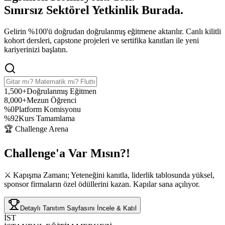
Sınırsız Sektörel Yetkinlik
Burada.
Gelirin %100'ü doğrudan doğrulanmış eğitmene aktarılır. Canlı kilitli
kohort dersleri, capstone projeleri ve sertifika kanıtları ile yeni
kariyerinizi başlatın.
1,500+
Doğrulanmış Eğitmen
8,000+
Mezun Öğrenci
%0
Platform Komisyonu
%92
Kurs Tamamlama
🏆 Challenge Arena
Challenge'a
Var Mısın?!
⚔️ Kapışma Zamanı; Yeteneğini kanıtla, liderlik tablosunda yüksel,
sponsor firmaların özel ödüllerini kazan. Kapılar sana açılıyor.
Detaylı Tanıtım Sayfasını İncele & Katıl
İST