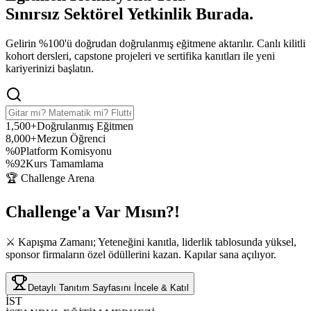
Sınırsız Sektörel Yetkinlik
Burada.
Gelirin %100'ü doğrudan doğrulanmış eğitmene aktarılır. Canlı kilitli
kohort dersleri, capstone projeleri ve sertifika kanıtları ile yeni
kariyerinizi başlatın.
1,500+
Doğrulanmış Eğitmen
8,000+
Mezun Öğrenci
%0
Platform Komisyonu
%92
Kurs Tamamlama
🏆 Challenge Arena
Challenge'a
Var Mısın?!
⚔️ Kapışma Zamanı; Yeteneğini kanıtla, liderlik tablosunda yüksel,
sponsor firmaların özel ödüllerini kazan. Kapılar sana açılıyor.
Detaylı Tanıtım Sayfasını İncele & Katıl
İST