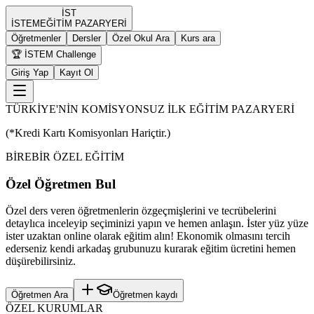
İST
İST
EM
EĞİTİM PAZARYERİ
Öğretmenler
Dersler
Özel Okul Ara
Kurs ara
🏆 İSTEM Challenge
Giriş Yap
Kayıt Ol
TÜRKİYE'NİN KOMİSYONSUZ İLK EĞİTİM PAZARYERİ
(*Kredi Kartı Komisyonları Hariçtir.)
BİREBİR ÖZEL EĞİTİM
Özel Öğretmen Bul
Özel ders veren öğretmenlerin özgeçmişlerini ve tecrübelerini
detaylıca inceleyip seçiminizi yapın ve hemen anlaşın. İster yüz yüze
ister uzaktan online olarak eğitim alın! Ekonomik olmasını tercih
ederseniz kendi arkadaş grubunuzu kurarak eğitim ücretini hemen
düşürebilirsiniz.
Öğretmen Ara
Öğretmen kaydı
ÖZEL KURUMLAR