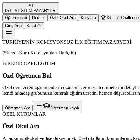
İST
İST
EM
EĞİTİM PAZARYERİ
Öğretmenler
Dersler
Özel Okul Ara
Kurs ara
🏆 İSTEM Challenge
Giriş Yap
Kayıt Ol
TÜRKİYE'NİN KOMİSYONSUZ İLK EĞİTİM PAZARYERİ
(*Kredi Kartı Komisyonları Hariçtir.)
BİREBİR ÖZEL EĞİTİM
Özel Öğretmen Bul
Özel ders veren öğretmenlerin özgeçmişlerini ve tecrübelerini detaylıc
kendi arkadaş grubunuzu kurarak eğitim ücretini hemen düşürebilirsin
Öğretmen Ara
Öğretmen kaydı
ÖZEL KURUMLAR
Özel Okul Ara
Anaokulu, ilkokul ve lise düzeyindeki özel okulların konumlarını, kapas