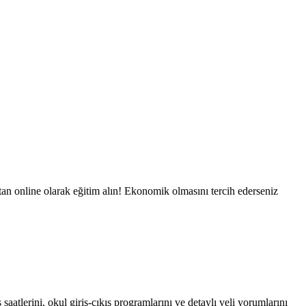
ktan online olarak eğitim alın! Ekonomik olmasını tercih ederseniz
aatlerini, okul giriş-çıkış programlarını ve detaylı veli yorumlarını