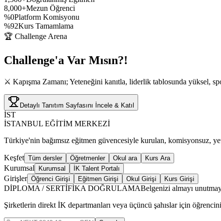
8,000+
Mezun Öğrenci
%0
Platform Komisyonu
%92
Kurs Tamamlama
🏆 Challenge Arena
Challenge'a
Var Mısın?!
⚔️ Kapışma Zamanı; Yeteneğini kanıtla, liderlik tablosunda yüksel, spo
Detaylı Tanıtım Sayfasını İncele & Katıl
İST
İSTANBUL EĞİTİM MERKEZİ
Türkiye'nin bağımsız eğitmen güvencesiyle kurulan, komisyonsuz, yetki
Keşfet
Tüm dersler
Öğretmenler
Okul ara
Kurs Ara
Kurumsal
Kurumsal
İK Talent Portalı
Girişler
Öğrenci Girişi
Eğitmen Girişi
Okul Girişi
Kurs Girişi
DİPLOMA / SERTİFİKA DOĞRULAMA
Belgenizi almayı unutmay
Şirketlerin direkt İK departmanları veya üçüncü şahıslar için öğrencin