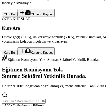
inceleyip kıyaslayın.
Okul Bul
Okulunu Kaydet
ÖZEL KURSLAR
Kurs Ara
Liseye geçiş (LGS), üniversiteye hazırlık (YKS), yetenek sınavları, öze
yorumlarını kolayca inceleyin ve kıyaslayın.
Kurs Bul
Kursunu Kaydet
Eğitmen Komisyonu Yok. Sınırsız Sektörel Yetkinlik Burada.
Eğitmen Komisyonu Yok.
Sınırsız Sektörel Yetkinlik
Burada.
Gelirin %100'ü doğrudan doğrulanmış eğitmene aktarılır. Canlı kilitli koh
1,500+
Doğrulanmış Eğitmen