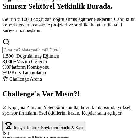
Sınırsız Sektörel Yetkinlik
Burada.
Gelirin %100'ü doğrudan doğrulanmış eğitmene aktarılır. Canlı kilitli
kohort dersleri, capstone projeleri ve sertifika kanıtları ile yeni
kariyerinizi başlatın.
1,500+
Doğrulanmış Eğitmen
8,000+
Mezun Öğrenci
%0
Platform Komisyonu
%92
Kurs Tamamlama
🏆 Challenge Arena
Challenge'a
Var Mısın?!
⚔️ Kapışma Zamanı; Yeteneğini kanıtla, liderlik tablosunda yüksel,
sponsor firmaların özel ödüllerini kazan. Kapılar sana açılıyor.
Detaylı Tanıtım Sayfasını İncele & Katıl
İST