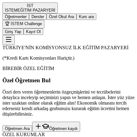
İST
İST
EM
EĞİTİM PAZARYERİ
Öğretmenler
Dersler
Özel Okul Ara
Kurs ara
🏆 İSTEM Challenge
Giriş Yap
Kayıt Ol
TÜRKİYE'NİN KOMİSYONSUZ İLK EĞİTİM PAZARYERİ
(*Kredi Kartı Komisyonları Hariçtir.)
BİREBİR ÖZEL EĞİTİM
Özel Öğretmen Bul
Özel ders veren öğretmenlerin özgeçmişlerini ve tecrübelerini
detaylıca inceleyip seçiminizi yapın ve hemen anlaşın. İster yüz yüze
ister uzaktan online olarak eğitim alın! Ekonomik olmasını tercih
ederseniz kendi arkadaş grubunuzu kurarak eğitim ücretini hemen
düşürebilirsiniz.
Öğretmen Ara
Öğretmen kaydı
ÖZEL KURUMLAR