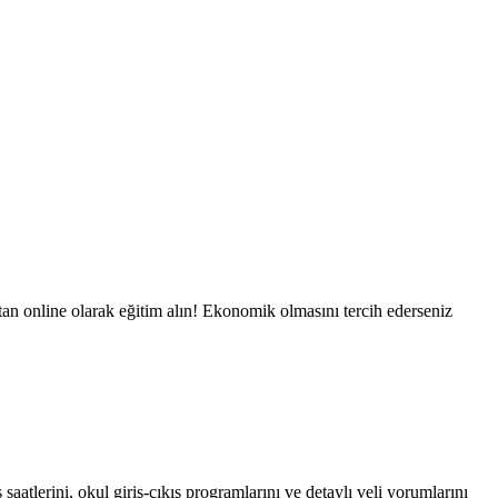
ktan online olarak eğitim alın! Ekonomik olmasını tercih ederseniz
aatlerini, okul giriş-çıkış programlarını ve detaylı veli yorumlarını