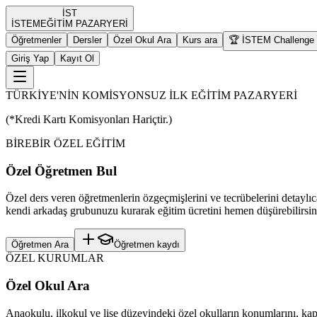
İST
İST
EM
EĞİTİM PAZARYERİ
Öğretmenler
Dersler
Özel Okul Ara
Kurs ara
🏆 İSTEM Challenge
Giriş Yap
Kayıt Ol
TÜRKİYE'NİN KOMİSYONSUZ İLK EĞİTİM PAZARYERİ
(*Kredi Kartı Komisyonları Hariçtir.)
BİREBİR ÖZEL EĞİTİM
Özel Öğretmen Bul
Özel ders veren öğretmenlerin özgeçmişlerini ve tecrübelerini detaylıc
kendi arkadaş grubunuzu kurarak eğitim ücretini hemen düşürebilirsin
Öğretmen Ara
Öğretmen kaydı
ÖZEL KURUMLAR
Özel Okul Ara
Anaokulu, ilkokul ve lise düzeyindeki özel okulların konumlarını, kapas