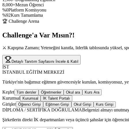
8,000+
Mezun Öğrenci
%0
Platform Komisyonu
%92
Kurs Tamamlama
🏆 Challenge Arena
Challenge'a
Var Mısın?!
⚔️ Kapışma Zamanı; Yeteneğini kanıtla, liderlik tablosunda yüksel, spo
Detaylı Tanıtım Sayfasını İncele & Katıl
İST
İSTANBUL EĞİTİM MERKEZİ
Türkiye'nin bağımsız eğitmen güvencesiyle kurulan, komisyonsuz, yetki
Keşfet
Tüm dersler
Öğretmenler
Okul ara
Kurs Ara
Kurumsal
Kurumsal
İK Talent Portalı
Girişler
Öğrenci Girişi
Eğitmen Girişi
Okul Girişi
Kurs Girişi
DİPLOMA / SERTİFİKA DOĞRULAMA
Belgenizi almayı unutmay
Şirketlerin direkt İK departmanları veya üçüncü şahıslar için öğrencin