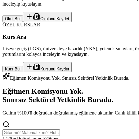
inceleyip kıyaslayın.
Okul Bul
Okulunu Kaydet
ÖZEL KURSLAR
Kurs Ara
Liseye geçiş (LGS), üniversiteye hazırlık (YKS), yetenek sınavları, öze
yorumlarını kolayca inceleyin ve kıyaslayın.
Kurs Bul
Kursunu Kaydet
Eğitmen Komisyonu Yok. Sınırsız Sektörel Yetkinlik Burada.
Eğitmen Komisyonu Yok.
Sınırsız Sektörel Yetkinlik
Burada.
Gelirin %100'ü doğrudan doğrulanmış eğitmene aktarılır. Canlı kilitli koh
1,500+
Doğrulanmış Eğitmen