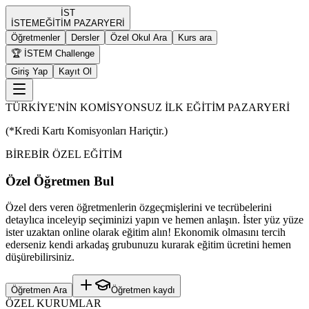
İST
İST
EM
EĞİTİM PAZARYERİ
Öğretmenler
Dersler
Özel Okul Ara
Kurs ara
🏆 İSTEM Challenge
Giriş Yap
Kayıt Ol
TÜRKİYE'NİN KOMİSYONSUZ İLK EĞİTİM PAZARYERİ
(*Kredi Kartı Komisyonları Hariçtir.)
BİREBİR ÖZEL EĞİTİM
Özel Öğretmen Bul
Özel ders veren öğretmenlerin özgeçmişlerini ve tecrübelerini
detaylıca inceleyip seçiminizi yapın ve hemen anlaşın. İster yüz yüze
ister uzaktan online olarak eğitim alın! Ekonomik olmasını tercih
ederseniz kendi arkadaş grubunuzu kurarak eğitim ücretini hemen
düşürebilirsiniz.
Öğretmen Ara
Öğretmen kaydı
ÖZEL KURUMLAR