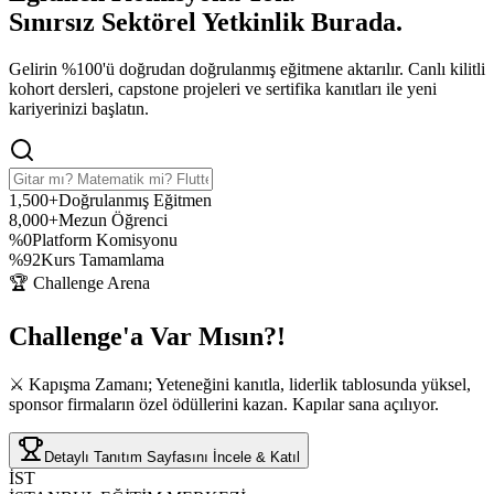
Sınırsız Sektörel Yetkinlik
Burada.
Gelirin %100'ü doğrudan doğrulanmış eğitmene aktarılır. Canlı kilitli
kohort dersleri, capstone projeleri ve sertifika kanıtları ile yeni
kariyerinizi başlatın.
1,500+
Doğrulanmış Eğitmen
8,000+
Mezun Öğrenci
%0
Platform Komisyonu
%92
Kurs Tamamlama
🏆 Challenge Arena
Challenge'a
Var Mısın?!
⚔️ Kapışma Zamanı; Yeteneğini kanıtla, liderlik tablosunda yüksel,
sponsor firmaların özel ödüllerini kazan. Kapılar sana açılıyor.
Detaylı Tanıtım Sayfasını İncele & Katıl
İST