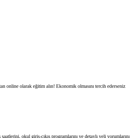
ktan online olarak eğitim alın! Ekonomik olmasını tercih ederseniz
aatlerini, okul giriş-çıkış programlarını ve detaylı veli yorumlarını