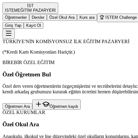
İST
İST
EM
EĞİTİM PAZARYERİ
Öğretmenler
Dersler
Özel Okul Ara
Kurs ara
🏆 İSTEM Challenge
Giriş Yap
Kayıt Ol
TÜRKİYE'NİN KOMİSYONSUZ İLK EĞİTİM PAZARYERİ
(*Kredi Kartı Komisyonları Hariçtir.)
BİREBİR ÖZEL EĞİTİM
Özel Öğretmen Bul
Özel ders veren öğretmenlerin özgeçmişlerini ve tecrübelerini detaylıc
kendi arkadaş grubunuzu kurarak eğitim ücretini hemen düşürebilirsin
Öğretmen Ara
Öğretmen kaydı
ÖZEL KURUMLAR
Özel Okul Ara
Anaokulu, ilkokul ve lise düzeyindeki özel okulların konumlarını, kapas