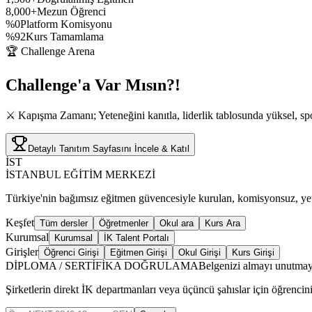
8,000+
Mezun Öğrenci
%0
Platform Komisyonu
%92
Kurs Tamamlama
🏆 Challenge Arena
Challenge'a
Var Mısın?!
⚔️ Kapışma Zamanı; Yeteneğini kanıtla, liderlik tablosunda yüksel, spo
Detaylı Tanıtım Sayfasını İncele & Katıl
İST
İSTANBUL EĞİTİM MERKEZİ
Türkiye'nin bağımsız eğitmen güvencesiyle kurulan, komisyonsuz, yetki
Keşfet
Tüm dersler
Öğretmenler
Okul ara
Kurs Ara
Kurumsal
Kurumsal
İK Talent Portalı
Girişler
Öğrenci Girişi
Eğitmen Girişi
Okul Girişi
Kurs Girişi
DİPLOMA / SERTİFİKA DOĞRULAMA
Belgenizi almayı unutmay
Şirketlerin direkt İK departmanları veya üçüncü şahıslar için öğrencin