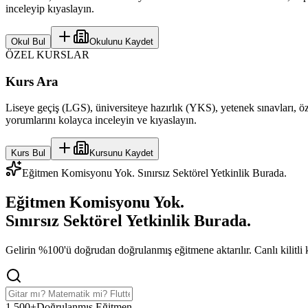
inceleyip kıyaslayın.
Okul Bul
Okulunu Kaydet
ÖZEL KURSLAR
Kurs Ara
Liseye geçiş (LGS), üniversiteye hazırlık (YKS), yetenek sınavları, öze
yorumlarını kolayca inceleyin ve kıyaslayın.
Kurs Bul
Kursunu Kaydet
Eğitmen Komisyonu Yok. Sınırsız Sektörel Yetkinlik Burada.
Eğitmen Komisyonu Yok.
Sınırsız Sektörel Yetkinlik
Burada.
Gelirin %100'ü doğrudan doğrulanmış eğitmene aktarılır. Canlı kilitli koh
1,500+
Doğrulanmış Eğitmen