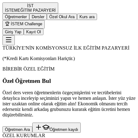
İST
İST
EM
EĞİTİM PAZARYERİ
Öğretmenler
Dersler
Özel Okul Ara
Kurs ara
🏆 İSTEM Challenge
Giriş Yap
Kayıt Ol
TÜRKİYE'NİN KOMİSYONSUZ İLK EĞİTİM PAZARYERİ
(*Kredi Kartı Komisyonları Hariçtir.)
BİREBİR ÖZEL EĞİTİM
Özel Öğretmen Bul
Özel ders veren öğretmenlerin özgeçmişlerini ve tecrübelerini
detaylıca inceleyip seçiminizi yapın ve hemen anlaşın. İster yüz yüze
ister uzaktan online olarak eğitim alın! Ekonomik olmasını tercih
ederseniz kendi arkadaş grubunuzu kurarak eğitim ücretini hemen
düşürebilirsiniz.
Öğretmen Ara
Öğretmen kaydı
ÖZEL KURUMLAR