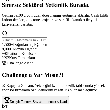
Sınırsız Sektörel Yetkinlik
Burada.
Gelirin %100'ü doğrudan doğrulanmış eğitmene aktarılır. Canlı kilitli
kohort dersleri, capstone projeleri ve sertifika kanıtları ile yeni
kariyerinizi başlatın.
1,500+
Doğrulanmış Eğitmen
8,000+
Mezun Öğrenci
%0
Platform Komisyonu
%92
Kurs Tamamlama
🏆 Challenge Arena
Challenge'a
Var Mısın?!
⚔️ Kapışma Zamanı; Yeteneğini kanıtla, liderlik tablosunda yüksel,
sponsor firmaların özel ödüllerini kazan. Kapılar sana açılıyor.
Detaylı Tanıtım Sayfasını İncele & Katıl
İST