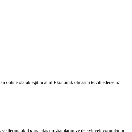
ktan online olarak eğitim alın! Ekonomik olmasını tercih ederseniz
aatlerini, okul giriş-çıkış programlarını ve detaylı veli yorumlarını