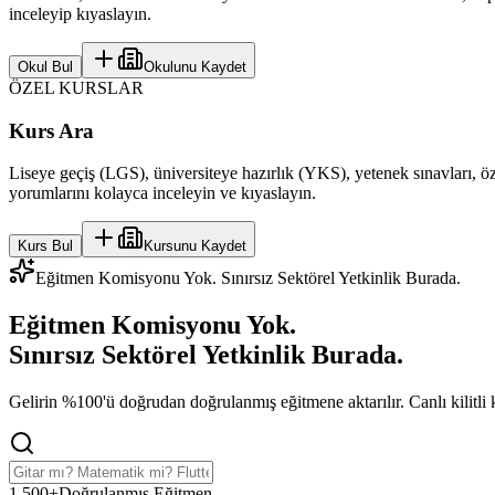
inceleyip kıyaslayın.
Okul Bul
Okulunu Kaydet
ÖZEL KURSLAR
Kurs Ara
Liseye geçiş (LGS), üniversiteye hazırlık (YKS), yetenek sınavları, öze
yorumlarını kolayca inceleyin ve kıyaslayın.
Kurs Bul
Kursunu Kaydet
Eğitmen Komisyonu Yok. Sınırsız Sektörel Yetkinlik Burada.
Eğitmen Komisyonu Yok.
Sınırsız Sektörel Yetkinlik
Burada.
Gelirin %100'ü doğrudan doğrulanmış eğitmene aktarılır. Canlı kilitli koh
1,500+
Doğrulanmış Eğitmen