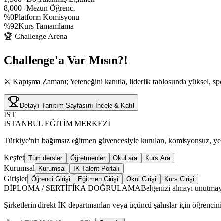
8,000+
Mezun Öğrenci
%0
Platform Komisyonu
%92
Kurs Tamamlama
🏆 Challenge Arena
Challenge'a
Var Mısın?!
⚔️ Kapışma Zamanı; Yeteneğini kanıtla, liderlik tablosunda yüksel, spo
Detaylı Tanıtım Sayfasını İncele & Katıl
İST
İSTANBUL EĞİTİM MERKEZİ
Türkiye'nin bağımsız eğitmen güvencesiyle kurulan, komisyonsuz, yetki
Keşfet
Tüm dersler
Öğretmenler
Okul ara
Kurs Ara
Kurumsal
Kurumsal
İK Talent Portalı
Girişler
Öğrenci Girişi
Eğitmen Girişi
Okul Girişi
Kurs Girişi
DİPLOMA / SERTİFİKA DOĞRULAMA
Belgenizi almayı unutmay
Şirketlerin direkt İK departmanları veya üçüncü şahıslar için öğrencin