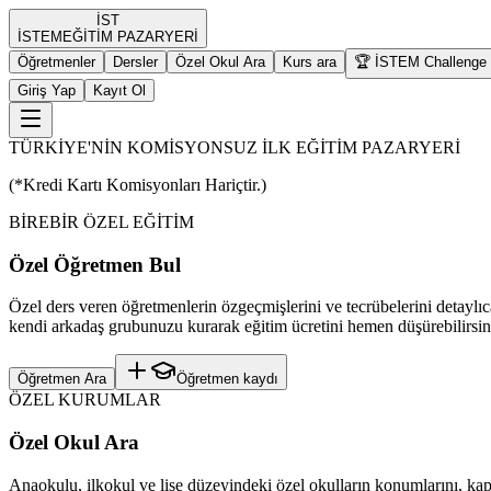
İST
İST
EM
EĞİTİM PAZARYERİ
Öğretmenler
Dersler
Özel Okul Ara
Kurs ara
🏆 İSTEM Challenge
Giriş Yap
Kayıt Ol
TÜRKİYE'NİN KOMİSYONSUZ İLK EĞİTİM PAZARYERİ
(*Kredi Kartı Komisyonları Hariçtir.)
BİREBİR ÖZEL EĞİTİM
Özel Öğretmen Bul
Özel ders veren öğretmenlerin özgeçmişlerini ve tecrübelerini detaylıc
kendi arkadaş grubunuzu kurarak eğitim ücretini hemen düşürebilirsin
Öğretmen Ara
Öğretmen kaydı
ÖZEL KURUMLAR
Özel Okul Ara
Anaokulu, ilkokul ve lise düzeyindeki özel okulların konumlarını, kapas